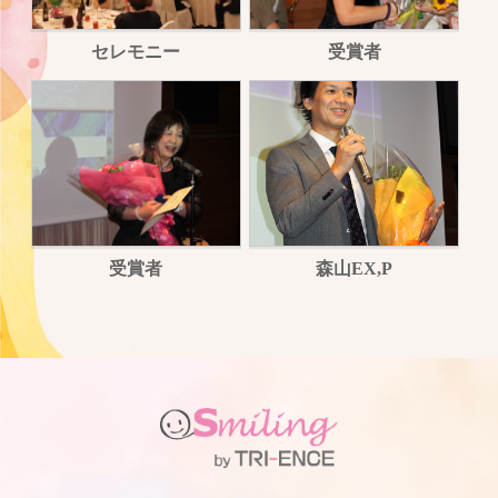
セレモニー
受賞者
受賞者
森山EX,P