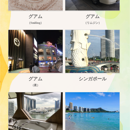
グアム
グアム
（Smiling）
（リムジン）
グアム
シンガポール
（夜）